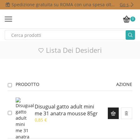
Spedizione gratuita su ROMA con una spesa oltre i 50,00 €
Go shop
0
Lista Dei Desideri
PRODOTTO
AZIONE
Disugual gatto adult mini
me 31 anatra mousse 85gr
0,85
€