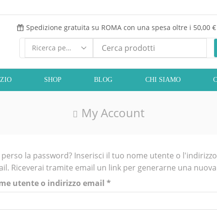
Spedizione gratuita su ROMA con una spesa oltre i 50,00 €
Ricerca
input
IZIO
SHOP
BLOG
CHI SIAMO
My Account
 perso la password? Inserisci il tuo nome utente o l'indirizzo
il. Riceverai tramite email un link per generarne una nuova
e utente o indirizzo email
*
Richiesto