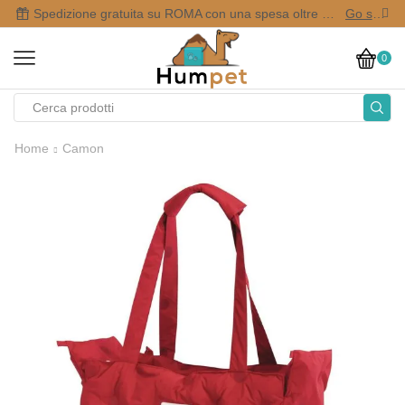
Spedizione gratuita su ROMA con una spesa oltre i 50,00 €
Go shop
0
Home
Camon