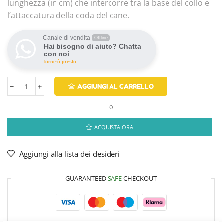
lunghezza (in cm) che intercorre tra la base del collo e
l’attaccatura della coda del cane.
Canale di vendita
Offline
Hai bisogno di aiuto? Chatta
con noi
Tornerò presto
AGGIUNGI AL CARRELLO
O
ACQUISTA ORA
Aggiungi alla lista dei desideri
GUARANTEED
SAFE
CHECKOUT