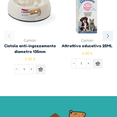
Camon
Camon
Ciotola anti-ingozzamento
Attrattivo educativo 25ML
diametro 135mm
6,80
€
5,90
€