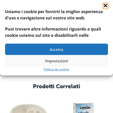
Il tuo pagamento è
sicuro al 100%
Usiamo i cookie per fornirti la miglior esperienza
Codice articolo:
20680
d'uso e navigazione sul nostro sito web.
Categoria:
Camon
Puoi trovare altre informazioni riguardo a quali
Etichetta:
Camon
cookie usiamo sul sito o disabilitarli nelle
Condividere:
Accetta
Impostazioni
INFORMAZIONI AGGIUNTIVE
RECENSIONI (0)
Política de cookies
Peso
0,12 kg
Prodotti Correlati