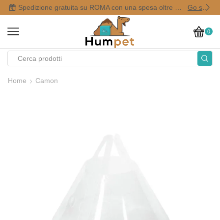
Spedizione gratuita su ROMA con una spesa oltre i 50,00 €
Go shop
0
Home
Camon