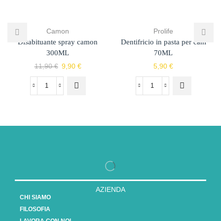
Camon
Prolife
Disabituante spray camon
Dentifricio in pasta per cani
300ML
70ML
11,90
€
9,90
€
5,90
€
AZIENDA
CHI SIAMO
FILOSOFIA