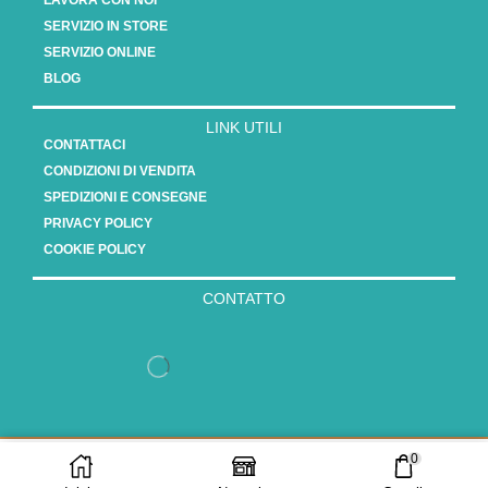
LAVORA CON NOI
SERVIZIO IN STORE
SERVIZIO ONLINE
BLOG
LINK UTILI
CONTATTACI
CONDIZIONI DI VENDITA
SPEDIZIONI E CONSEGNE
PRIVACY POLICY
COOKIE POLICY
CONTATTO
Copyright 2025 - Vasauro srl // P.Iva 15808561003
0
AGGIUNGI AL
ACQUISTA ORA
CARRELLO