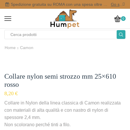
Spedizione gratuita su ROMA con una spesa oltre i 50,00 €
Go shop
0
Home
Camon
Collare nylon semi strozzo mm 25×610
rosso
8,20
€
Collare in Nylon della linea classica di Camon realizzata
con materiali di alta qualità e con nastro di nylon di
spessore 2,4 mm.
Non scolorano perché tinti a filo.