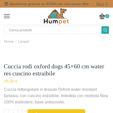
Spedizione gratuita su ROMA con una spesa oltre i 50,00 €
Go shop
0
Home
Leopet
Cuccia rodi oxford dogs 45×60 cm water
res cuscino estraibile
39,00
€
Cuccia rettangolare in tessuto Oxford water resistant
fantasia, con cuscino estraibile. Imbottita con morbida fibra
100% poliestere, base antiscivolo.