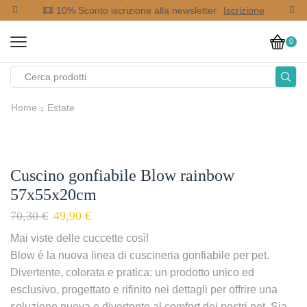
op
10% Sconto iscrizione alla newsletter
Iscrizione
0
Home
Estate
Cuscino gonfiabile Blow rainbow
57x55x20cm
70,30
€
49,90
€
Mai viste delle cuccette così!
Blow è la nuova linea di cuscineria gonfiabile per pet.
Divertente, colorata e pratica: un prodotto unico ed
esclusivo, progettato e rifinito nei dettagli per offrire una
soluzione nuova e divertente al comfort dei nostri pet. Sia