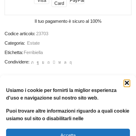
Il tuo pagamento è
sicuro al 100%
Codice articolo:
23703
Categoria:
Estate
Etichetta:
Ferribiella
Condividere:
DESCRIZIONE
INFORMAZIONI AGGIUNTIVE
RECENSION
Usiamo i cookie per fornirti la miglior esperienza
d'uso e navigazione sul nostro sito web.
Fondo antiscivolo
Valvola per il gonfiaggio a bocca o pompa manuale
Puoi trovare altre informazioni riguardo a quali cookie
Material: Poliestere, Nylon / Polyester, Nylon
usiamo sul sito o disabilitarli nelle
Misura: : 57 x 55 x 20 cm
Accetta