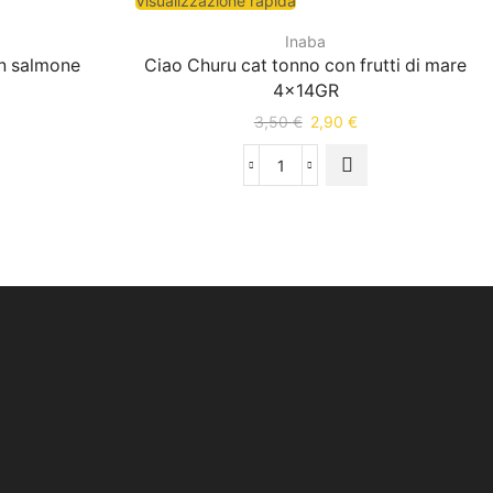
Visualizzazione rapida
Inaba
n salmone
Ciao Churu cat tonno con frutti di mare
4x14GR
3,50
€
2,90
€