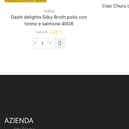
Visualizzazione rapida
Ciao Churu 
Inaba
Dashi delights Silky Broth pollo con
tonno e salmone 40GR
1,49
€
0,99
€
AZIENDA