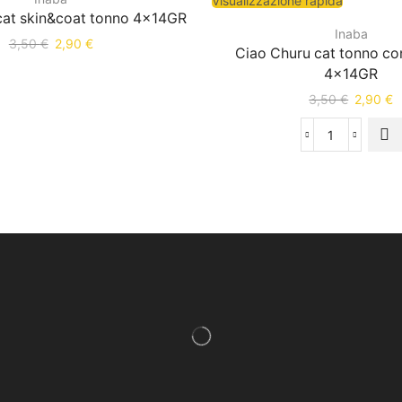
Visualizzazione rapida
cat skin&coat tonno 4x14GR
Inaba
3,50
€
2,90
€
Ciao Churu cat tonno co
4x14GR
3,50
€
2,90
€