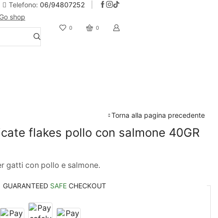
Telefono:
06/94807252
Go shop
10% Sconto iscrizione alla newsletter
0
0
Torna alla pagina precedente
licate flakes pollo con salmone 40GR
 gatti con pollo e salmone.
GUARANTEED
SAFE
CHECKOUT