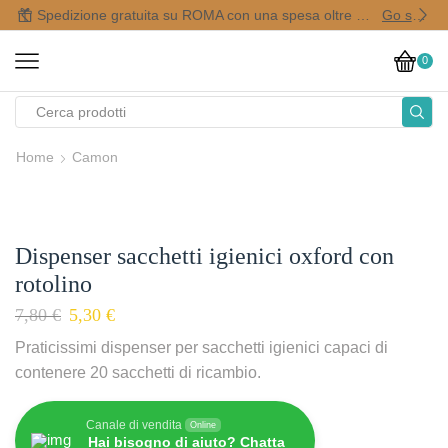
Spedizione gratuita su ROMA con una spesa oltre i 50,00 €
Go shop
0
Home
Camon
Dispenser sacchetti igienici oxford con
rotolino
7,80
€
5,30
€
Praticissimi dispenser per sacchetti igienici capaci di
contenere 20 sacchetti di ricambio.
Canale di vendita
Online
Hai bisogno di aiuto? Chatta