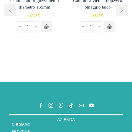
Ciotola anti-ingozzamento
Camon salviette 100pz+10
diametro 135mm
omaggio talco
5,90
€
5,80
€
AZIENDA
CHI SIAMO
FILOSOFIA