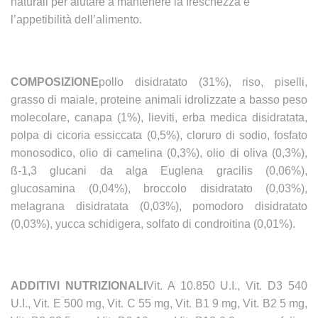
naturali per aiutare a mantenere la freschezza e
l’appetibilità dell’alimento.
COMPOSIZIONE
pollo disidratato (31%), riso, piselli,
grasso di maiale, proteine animali idrolizzate a basso peso
molecolare, canapa (1%), lieviti, erba medica disidratata,
polpa di cicoria essiccata (0,5%), cloruro di sodio, fosfato
monosodico, olio di camelina (0,3%), olio di oliva (0,3%),
ß-1,3 glucani da alga Euglena gracilis (0,06%),
glucosamina (0,04%), broccolo disidratato (0,03%),
melagrana disidratata (0,03%), pomodoro disidratato
(0,03%), yucca schidigera, solfato di condroitina (0,01%).
ADDITIVI NUTRIZIONALI
Vit. A 10.850 U.I., Vit. D3 540
U.I., Vit. E 500 mg, Vit. C 55 mg, Vit. B1 9 mg, Vit. B2 5 mg,