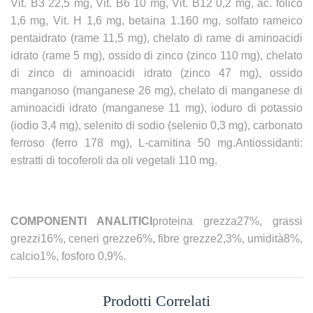
Vit. B3 22,5 mg, Vit. B6 10 mg, Vit. B12 0,2 mg, ac. folico
1,6 mg, Vit. H 1,6 mg, betaina 1.160 mg, solfato rameico
pentaidrato (rame 11,5 mg), chelato di rame di aminoacidi
idrato (rame 5 mg), ossido di zinco (zinco 110 mg), chelato
di zinco di aminoacidi idrato (zinco 47 mg), ossido
manganoso (manganese 26 mg), chelato di manganese di
aminoacidi idrato (manganese 11 mg), ioduro di potassio
(iodio 3,4 mg), selenito di sodio (selenio 0,3 mg), carbonato
ferroso (ferro 178 mg), L-carnitina 50 mg.Antiossidanti:
estratti di tocoferoli da oli vegetali 110 mg.
COMPONENTI ANALITICI
proteina grezza27%, grassi
grezzi16%, ceneri grezze6%, fibre grezze2,3%, umidità8%,
calcio1%, fosforo 0,9%.
Prodotti Correlati