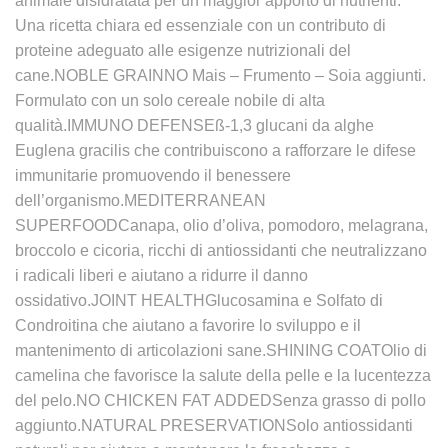
animale disidratata per un maggior apporto di nutrienti.
Una ricetta chiara ed essenziale con un contributo di
proteine adeguato alle esigenze nutrizionali del
cane.NOBLE GRAINNO Mais – Frumento – Soia aggiunti.
Formulato con un solo cereale nobile di alta
qualità.IMMUNO DEFENSEß-1,3 glucani da alghe
Euglena gracilis che contribuiscono a rafforzare le difese
immunitarie promuovendo il benessere
dell’organismo.MEDITERRANEAN
SUPERFOODCanapa, olio d’oliva, pomodoro, melagrana,
broccolo e cicoria, ricchi di antiossidanti che neutralizzano
i radicali liberi e aiutano a ridurre il danno
ossidativo.JOINT HEALTHGlucosamina e Solfato di
Condroitina che aiutano a favorire lo sviluppo e il
mantenimento di articolazioni sane.SHINING COATOlio di
camelina che favorisce la salute della pelle e la lucentezza
del pelo.NO CHICKEN FAT ADDEDSenza grasso di pollo
aggiunto.NATURAL PRESERVATIONSolo antiossidanti