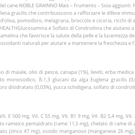
i del cane.NOBLE GRAINNO Mais – Frumento – Soia aggiunti. 
lena gracilis che contribuiscono a rafforzare le difese im
va, pomodoro, melagrana, broccolo e cicoria, ricchi di an
NT HEALTHGlucosamina e Solfato di Condroitina che aiutano a f
amelina che favorisce la salute della pelle e la lucentezz
danti naturali per aiutare a mantenere la freschezza e l’ap
so di maiale, olio di pesce, canapa (1%), lieviti, erba medica
sfato monosodico, ß-1,3 glucani da alga Euglena gracilis (
o disidratato (0,03%), yucca schidigera, solfato di condroit
, Vit. E 500 mg, Vit. C 55 mg, Vit. B1 9 mg, Vit. B2 5,4 mg, Vit
lfato rameico pentaidrato (rame 11,5 mg), chelato di rame di
 idrato (zinco 47 mg), ossido manganoso (manganese 26 mg)