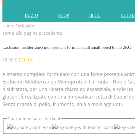
INIZIO
SHOP
BLOG
CHI S
Home
Exclusiòn
Torna alla pagina precedente
Exclusion mediterraneo monoprotein formula adult small breed tonno 2KG
18,90
€
17,00
€
Alimento completo formulato con una fonte proteica animale
Exclusion Mediterraneo Monoprotein Formula – Noble Grai
disidratata, per una ricetta chiara ed essenziale, e solo un
glucani. È realizzato con una innovativa ricetta di Superf
Senza grasso di pollo, frumento, soia e mais aggiunti.
Guaranteed
safe
checkout