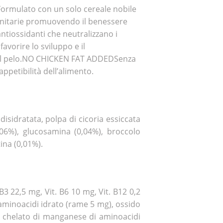
Formulato con un solo cereale nobile
munitarie promuovendo il benessere
tiossidanti che neutralizzano i
avorire lo sviluppo e il
a del pelo.NO CHICKEN FAT ADDEDSenza
petibilità dell’alimento.
 disidratata, polpa di cicoria essiccata
0,06%), glucosamina (0,04%), broccolo
ina (0,01%).
. B3 22,5 mg, Vit. B6 10 mg, Vit. B12 0,2
 aminoacidi idrato (rame 5 mg), ossido
, chelato di manganese di aminoacidi