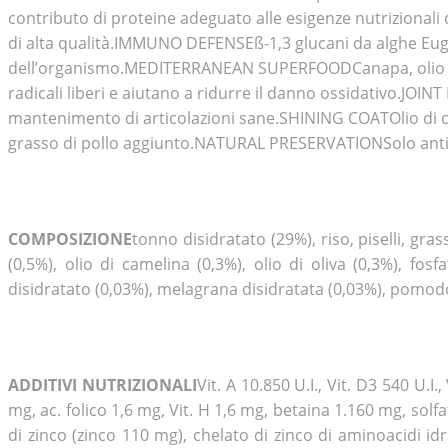
contributo di proteine adeguato alle esigenze nutrizional
di alta qualità.IMMUNO DEFENSEß-1,3 glucani da alghe Eug
dell’organismo.MEDITERRANEAN SUPERFOODCanapa, olio d’oli
radicali liberi e aiutano a ridurre il danno ossidativo.JOI
mantenimento di articolazioni sane.SHINING COATOlio di c
grasso di pollo aggiunto.NATURAL PRESERVATIONSolo antiossi
COMPOSIZIONE
tonno disidratato (29%), riso, piselli, gras
(0,5%), olio di camelina (0,3%), olio di oliva (0,3%), fo
disidratato (0,03%), melagrana disidratata (0,03%), pomodor
ADDITIVI NUTRIZIONALI
Vit. A 10.850 U.I., Vit. D3 540 U.I.
mg, ac. folico 1,6 mg, Vit. H 1,6 mg, betaina 1.160 mg, so
di zinco (zinco 110 mg), chelato di zinco di aminoacidi