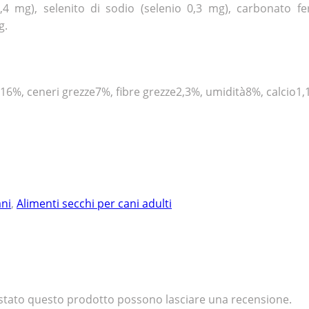
4 mg), selenito di sodio (selenio 0,3 mg), carbonato fer
g.
16%, ceneri grezze7%, fibre grezze2,3%, umidità8%, calcio1,
ani
,
Alimenti secchi per cani adulti
uistato questo prodotto possono lasciare una recensione.