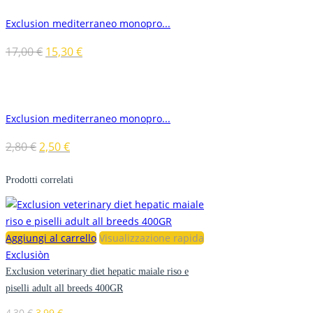
Exclusion mediterraneo monopro...
17,00
€
15,30
€
Exclusion mediterraneo monopro...
2,80
€
2,50
€
Prodotti correlati
Aggiungi al carrello
Visualizzazione rapida
Exclusiòn
Exclusion veterinary diet hepatic maiale riso e
piselli adult all breeds 400GR
4,30
€
3,99
€