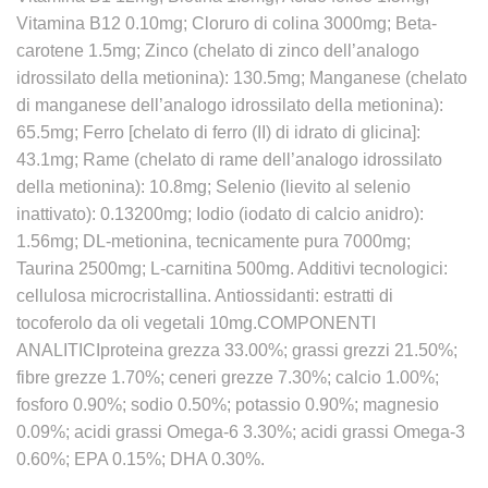
Vitamina B12 0.10mg; Cloruro di colina 3000mg; Beta-
carotene 1.5mg; Zinco (chelato di zinco dell’analogo
idrossilato della metionina): 130.5mg; Manganese (chelato
di manganese dell’analogo idrossilato della metionina):
65.5mg; Ferro [chelato di ferro (II) di idrato di glicina]:
43.1mg; Rame (chelato di rame dell’analogo idrossilato
della metionina): 10.8mg; Selenio (lievito al selenio
inattivato): 0.13200mg; Iodio (iodato di calcio anidro):
1.56mg; DL-metionina, tecnicamente pura 7000mg;
Taurina 2500mg; L-carnitina 500mg. Additivi tecnologici:
cellulosa microcristallina. Antiossidanti: estratti di
tocoferolo da oli vegetali 10mg.COMPONENTI
ANALITICIproteina grezza 33.00%; grassi grezzi 21.50%;
fibre grezze 1.70%; ceneri grezze 7.30%; calcio 1.00%;
fosforo 0.90%; sodio 0.50%; potassio 0.90%; magnesio
0.09%; acidi grassi Omega-6 3.30%; acidi grassi Omega-3
0.60%; EPA 0.15%; DHA 0.30%.