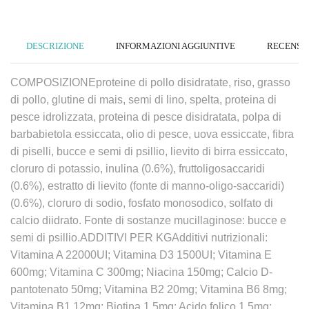
DESCRIZIONE
INFORMAZIONI AGGIUNTIVE
RECENSION
COMPOSIZIONEproteine di pollo disidratate, riso, grasso
di pollo, glutine di mais, semi di lino, spelta, proteina di
pesce idrolizzata, proteina di pesce disidratata, polpa di
barbabietola essiccata, olio di pesce, uova essiccate, fibra
di piselli, bucce e semi di psillio, lievito di birra essiccato,
cloruro di potassio, inulina (0.6%), fruttoligosaccaridi
(0.6%), estratto di lievito (fonte di manno-oligo-saccaridi)
(0.6%), cloruro di sodio, fosfato monosodico, solfato di
calcio diidrato. Fonte di sostanze mucillaginose: bucce e
semi di psillio.ADDITIVI PER KGAdditivi nutrizionali:
Vitamina A 22000UI; Vitamina D3 1500UI; Vitamina E
600mg; Vitamina C 300mg; Niacina 150mg; Calcio D-
pantotenato 50mg; Vitamina B2 20mg; Vitamina B6 8mg;
Vitamina B1 12mg; Biotina 1.5mg; Acido folico 1.5mg;