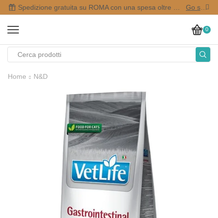
Spedizione gratuita su ROMA con una spesa oltre i 50,00 €
Go shop
0
Home
N&D