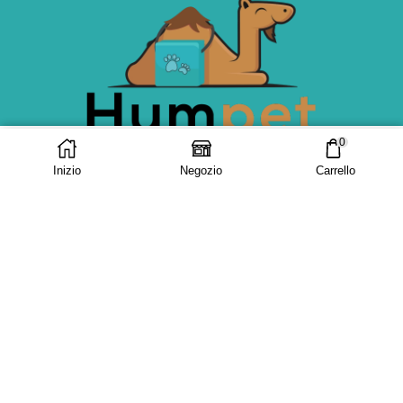
0
AGGIUNGI AL
ACQUISTA ORA
CARRELLO
Inizio
Negozio
Carrello
AZIENDA
CHI SIAMO
FILOSOFIA
LAVORA CON NOI
SERVIZIO IN STORE
SERVIZIO ONLINE
BLOG
LINK UTILI
CONTATTACI
CONDIZIONI DI VENDITA