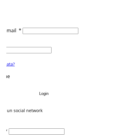
 o email
*
ticata?
di me
Login
con un social network
ail
*