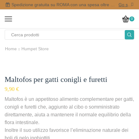
Spedizione gratuita su ROMA con una spesa oltre i 50,00 €
Go shop
0
Home
Humpet Store
Maltofos per gatti conigli e furetti
9,90
€
Maltofos è un appetitoso alimento complementare per gatti,
conigli e furetti che, aggiunto al cibo o somministrato
direttamente, aiuta a mantenere il normale equilibrio della
flora intestinale.
Inoltre il suo utilizzo favorisce l’eliminazione naturale dei
boli di pelo inghiottiti.