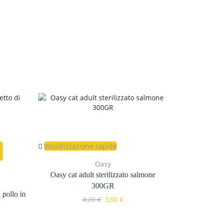
Visualizzazione rapida
AGGI
Oasy
Visualizzaz
Oasy cat adult sterilizzato salmone
300GR
 pollo in
Oasy bo
4,20
€
3,80
€