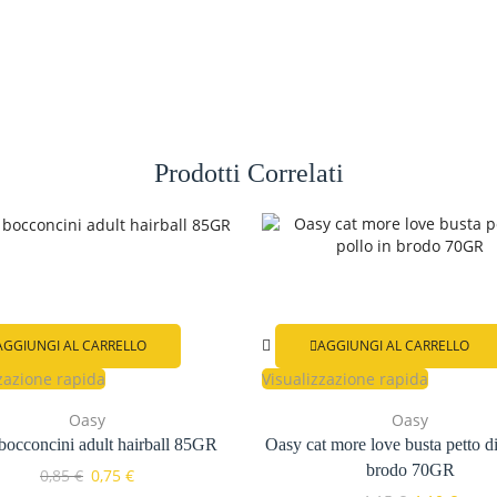
Prodotti Correlati
AGGIUNGI AL CARRELLO
AGGIUNGI AL CARRELLO
zazione rapida
Visualizzazione rapida
Oasy
Oasy
bocconcini adult hairball 85GR
Oasy cat more love busta petto di
brodo 70GR
0,85
€
0,75
€