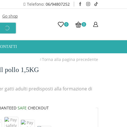
Telefono:
06/94807252
Go shop
10% Sconto iscrizio
0
0
CONTATTI
Torna alla pagina precedente
ll pollo 1,5KG
 gatti adulti predisposti alla formazione di
RANTEED
SAFE
CHECKOUT