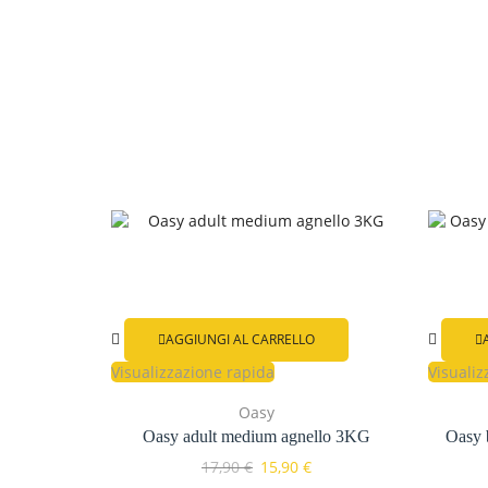
AGGIUNGI AL CARRELLO
Visualizzazione rapida
Visualiz
Oasy
Oasy adult medium agnello 3KG
Oasy 
17,90
€
15,90
€