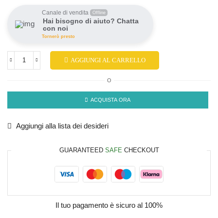
Canale di vendita
Offline
Hai bisogno di aiuto? Chatta
con noi
Tornerò presto
AGGIUNGI AL CARRELLO
O
ACQUISTA ORA
Aggiungi alla lista dei desideri
GUARANTEED
SAFE
CHECKOUT
Il tuo pagamento è
sicuro al 100%