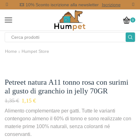
op
10% Sconto iscrizione alla newsletter
Iscrizione
0
Home
Humpet Store
Petreet natura A11 tonno rosa con surimi
al gusto di granchio in jelly 70GR
1,35
€
1,15
€
Alimento complementare per gatti. Tutte le varianti
contengono almeno il 60% di tonno e sono realizzate con
materie prime 100% naturali, senza coloranti né
conservanti.