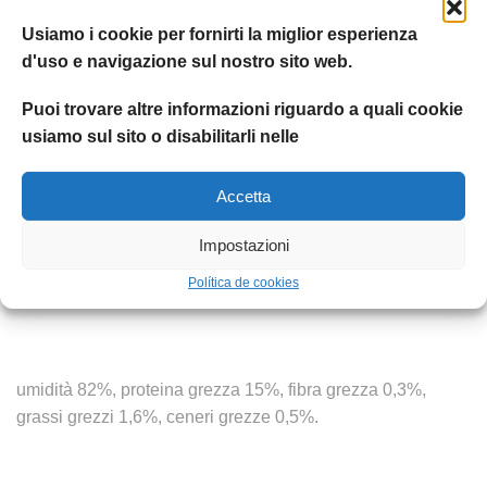
Additivi nutrizionali: vitamina A 3600 U.I./kg, vitamina E 75
Usiamo i cookie per fornirti la miglior esperienza
mg/kg, fumarato di ferro (II) 33 mg/kg, ossido di zinco 6,8
d'uso e navigazione sul nostro sito web.
mg/kg, solfato manganoso monoidrato 11 mg/kg, ioduro di
potassio 3,67 mg/kg.
Puoi trovare altre informazioni riguardo a quali cookie
usiamo sul sito o disabilitarli nelle
Accetta
Additivi tecnologici: gomma cassia 2,62 g/kg.
Impostazioni
Política de cookies
Componenti analitici
umidità 82%, proteina grezza 15%, fibra grezza 0,3%,
grassi grezzi 1,6%, ceneri grezze 0,5%.