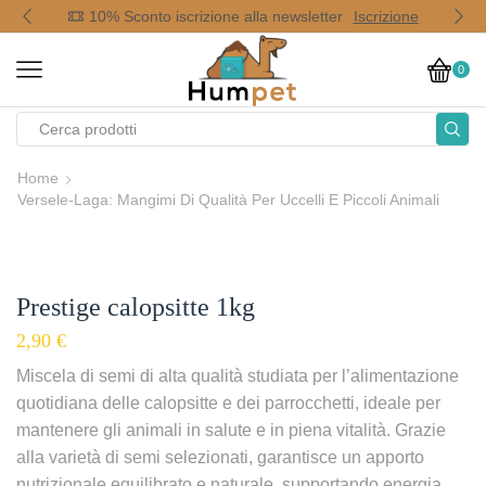
op
10% Sconto iscrizione alla newsletter
Iscrizione
0
Home
Versele-Laga: Mangimi Di Qualità Per Uccelli E Piccoli Animali
Prestige calopsitte 1kg
2,90
€
Miscela di semi di alta qualità studiata per l’alimentazione
quotidiana delle calopsitte e dei parrocchetti, ideale per
mantenere gli animali in salute e in piena vitalità. Grazie
alla varietà di semi selezionati, garantisce un apporto
nutrizionale equilibrato e naturale, supportando energia,