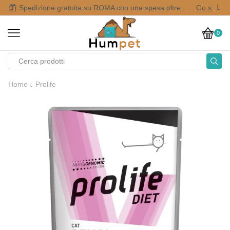
Spedizione gratuita su ROMA con una spesa oltre i 50,00 €
Go shop
0
Home
Prolife