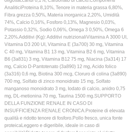
oligosaccaridi 0,1%, Carbonato di calcio.Componenti
AnaliticiProteina 8,10%, Tenore in materia grassa 6,80%,
Fibra grezza 0,50%, Materia inorganica 2,20%, Umidità
74%, Calcio 0,16%, Fosforo 0,13%, Magnesio 0,03%,
Potassio 0,32%, Sodio 0,06%, Omega 3 0,50%, Omega 6
2,20%.Additivi (Kg): Additivi nutrizionaliVitamina A 3000 UI,
Vitamina D3 200 UI, Vitamina E (3a700) 30 mg, Vitamina
C 40 mg, Vitamina B1 13 mg, Vitamina B2 6 mg, Vitamina
B6 (3a831) 3 mg, Vitamina B12 75 mg, Niacina (3a314) 17
mg, Calcio D-Pantotenato (3a890) 12 mg, Acido folico
(3a316) 0,6 mg, Biotina 300 mcg, Cloruro di colina (3a890)
700 mg, Solfato di zinco monoidrato 15 mg, Solfato
manganoso monoidrato 3 mg, Iodato di calcio, anidro 0,75
mg, DL-metionina 70 mg, Taurina 1500 mg.SUPPORTO
DELLA FUNZIONE RENALE IN CASO DI
INSUFFICIENZA RENALE CRONICA.Proteine di elevata
qualità e ridotto tenore di fosforo.Pollo fresco, unica fonte
proteicaLeggero e digeribile, ideale in caso di