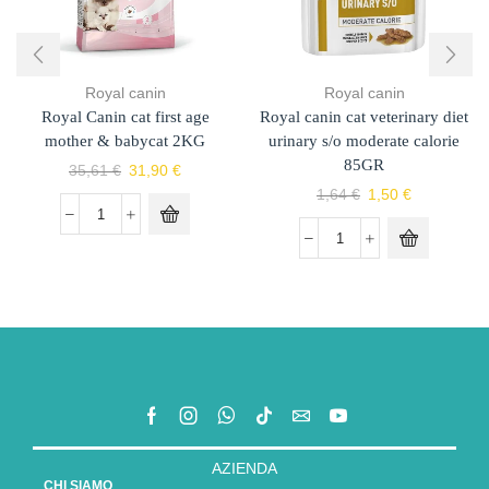
Royal canin
Royal canin
Royal Canin cat first age
Royal canin cat veterinary diet
mother & babycat 2KG
urinary s/o moderate calorie
85GR
35,61
€
31,90
€
1,64
€
1,50
€
AZIENDA
CHI SIAMO