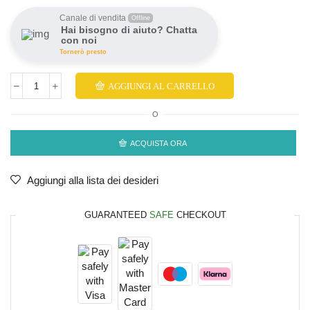
Canale di vendita
Offline
Hai bisogno di aiuto? Chatta
con noi
Tornerò presto
AGGIUNGI AL CARRELLO
O
ACQUISTA ORA
Aggiungi alla lista dei desideri
GUARANTEED
SAFE
CHECKOUT