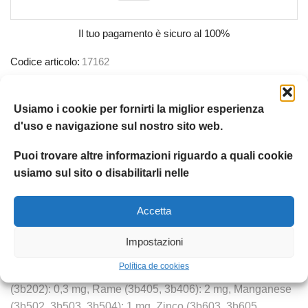
Il tuo pagamento è
sicuro al 100%
Codice articolo:
17162
Categoria:
Royal canin
Etichetta:
Royal canin
Usiamo i cookie per fornirti la miglior esperienza
d'uso e navigazione sul nostro sito web.
Marchio:
Royal canin
Condividere:
Puoi trovare altre informazioni riguardo a quali cookie
usiamo sul sito o disabilitarli nelle
DESCRIZIONE
INFORMAZIONI AGGIUNTIVE
RECENSION
Accetta
Composizione: carni e derivati, cereali, sottoprodotti di
Impostazioni
origine vegetale, oli e grassi, sali minerali, zuccheri.Additivi
Política de cookies
(per kg): Vitamina D3: 60 UI, Ferro (3b103): 3 mg, Iodio
(3b202): 0,3 mg, Rame (3b405, 3b406): 2 mg, Manganese
(3b502, 3b503, 3b504): 1 mg, Zinco (3b603, 3b605,