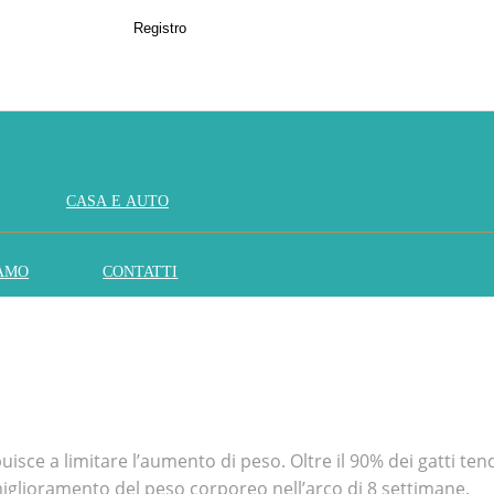
Registro
CASA E AUTO
IAMO
CONTATTI
isce a limitare l’aumento di peso. Oltre il 90% dei gatti ten
glioramento del peso corporeo nell’arco di 8 settimane.