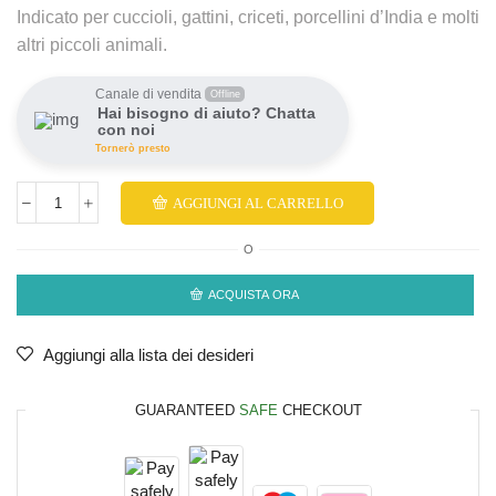
Indicato per cuccioli, gattini, criceti, porcellini d’India e molti
altri piccoli animali.
Canale di vendita
Offline
Hai bisogno di aiuto? Chatta
con noi
Tornerò presto
AGGIUNGI AL CARRELLO
O
ACQUISTA ORA
Aggiungi alla lista dei desideri
GUARANTEED
SAFE
CHECKOUT