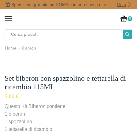
Spedizione gratuita su ROMA con una spesa oltre i 50,00 €
Go shop
0
Home
Camon
Set biberon con spazzolino e tettarella di
ricambio 115ML
5,60
€
Questo Kit Biberon contiene:
1 biberon
1 spazzolino
1 tettarella di ricambio