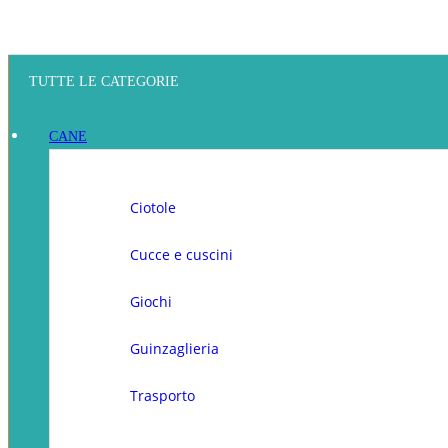
TUTTE LE CATEGORIE
CANE
Ciotole
Cucce e cuscini
Giochi
Guinzaglieria
Trasporto