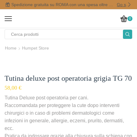
Spedizione gratuita su ROMA con una spesa oltre i 50,00 €
Go shop
0
Home
Humpet Store
Tutina deluxe post operatoria grigia TG 70
58,00
€
Tutina Deluxe post operatoria per cani.
Raccomandata per proteggere la cute dopo interventi
chirurgici o in caso di problemi dermatologici come
infezioni in generale, allergie, eczemi, prurito, dermatiti,
ecc.
Pratica da indossare grazie alla chiusura sulla schiena con