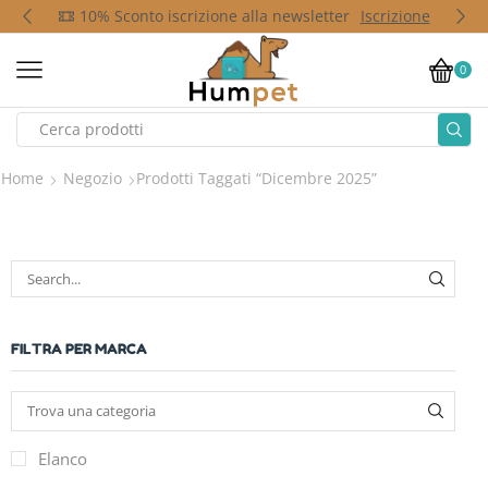
p
10% Sconto iscrizione alla newsletter
Iscrizione
0
Home
Negozio
Prodotti Taggati “dicembre 2025”
FILTRA PER MARCA
Elanco