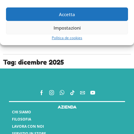
Joki plus gatto formaggio
Joki plus gatto pollo e
fegato
1,60
€
0,99
€
Accetta
1,60
€
0,99
€
Impostazioni
Política de cookies
Tag: dicembre 2025
AZIENDA
CHI SIAMO
FILOSOFIA
LAVORA CON NOI
SERVIZIO IN STORE