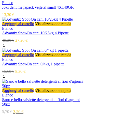
Elanco
Joki dent megapack vegetal small 4X140GR
13,30
€
Aggiungi al carrello
Visualizzazione rapida
Elanco
Advantix Spot-On cani 10/25kg 4 Pipette
49,20
€
27,20
€
Aggiungi al carrello
Visualizzazione rapida
Elanco
Advantix Spot-On cani 0/4kg 1 pipetta
15,60
€
8,30
€
Aggiungi al carrello
Visualizzazione rapida
Elanco
Sano e bello salviette detergenti ai fiori d’agrumi
50pz
5,70
€
3,50
€