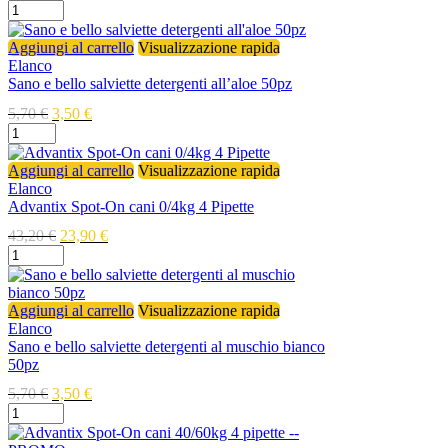
Aggiungi al carrello
Visualizzazione rapida
Elanco
Sano e bello salviette detergenti all’aloe 50pz
5,70
€
3,50
€
Aggiungi al carrello
Visualizzazione rapida
Elanco
Advantix Spot-On cani 0/4kg 4 Pipette
43,20
€
23,90
€
Aggiungi al carrello
Visualizzazione rapida
Elanco
Sano e bello salviette detergenti al muschio bianco
50pz
5,70
€
3,50
€