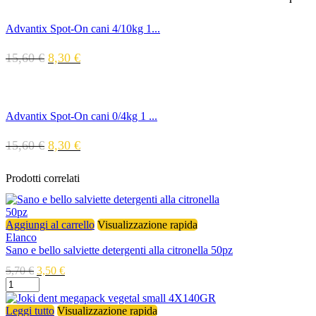
Advantix Spot-On cani 4/10kg 1...
15,60
€
8,30
€
Advantix Spot-On cani 0/4kg 1 ...
15,60
€
8,30
€
Prodotti correlati
Aggiungi al carrello
Visualizzazione rapida
Elanco
Sano e bello salviette detergenti alla citronella 50pz
5,70
€
3,50
€
Leggi tutto
Visualizzazione rapida