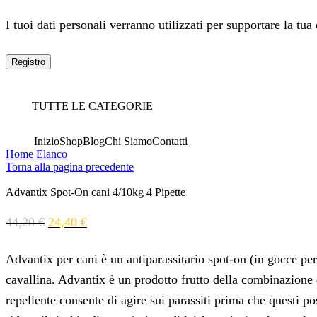
I tuoi dati personali verranno utilizzati per supportare la tua
Registro
TUTTE LE CATEGORIE
Inizio
Shop
Blog
Chi Siamo
Contatti
Home
Elanco
Torna alla pagina precedente
Advantix Spot-On cani 4/10kg 4 Pipette
44,20
€
24,40
€
Advantix per cani è un antiparassitario spot-on (in gocce pe
cavallina. Advantix è un prodotto frutto della combinazione d
repellente consente di agire sui parassiti prima che questi 