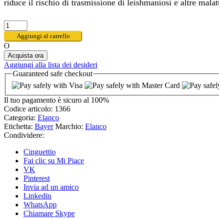
riduce il rischio di trasmissione di leishmaniosi e altre malat
Aggiungi al carrello
O
Acquista ora
Aggiungi alla lista dei desideri
Guaranteed
safe
checkout
Il tuo pagamento è
sicuro al 100%
Codice articolo:
1366
Categoria:
Elanco
Etichetta:
Bayer
Marchio:
Elanco
Condividere:
Cinguettio
Fai clic su Mi Piace
VK
Pinterest
Invia ad un amico
Linkedin
WhatsApp
Chiamare Skype