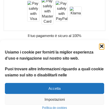
Il tuo pagamento è
sicuro al 100%
Codice articolo:
19916
Usiamo i cookie per fornirti la miglior esperienza
Categoria:
Amenopet
d'uso e navigazione sul nostro sito web.
Etichetta:
Amenoklean
Marchio:
AMENOKLEAN
,
Amenopet
Puoi trovare altre informazioni riguardo a quali cookie
usiamo sul sito o disabilitarli nelle
Condividere:
Accetta
Impostazioni
Política de cookies