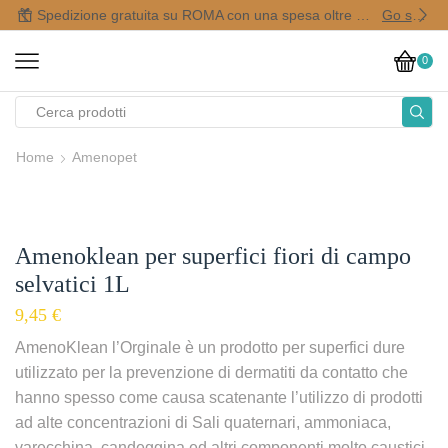
Spedizione gratuita su ROMA con una spesa oltre i 50,00 €
Go shop
0
Home
Amenopet
Amenoklean per superfici fiori di campo
selvatici 1L
9,45
€
AmenoKlean l’Orginale è un prodotto per superfici dure
utilizzato per la prevenzione di dermatiti da contatto che
hanno spesso come causa scatenante l’utilizzo di prodotti
ad alte concentrazioni di Sali quaternari, ammoniaca,
varecchina, candeggina ed altri componenti molto caustici,