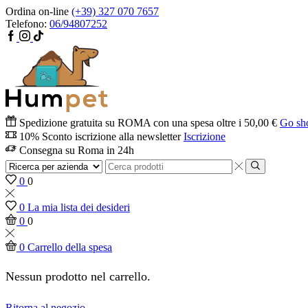
Ordina on-line
(+39) 327 070 7657
Telefono:
06/94807252
Spedizione gratuita su ROMA con una spesa oltre i 50,00 €
Go sh
10% Sconto iscrizione alla newsletter
Iscrizione
Consegna su Roma in 24h
0
0
0
La mia lista dei desideri
0
0
0
Carrello della spesa
Nessun prodotto nel carrello.
Ritorna al negozio