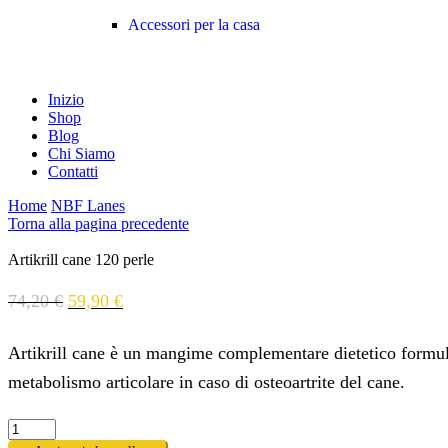
Accessori per la casa
Inizio
Shop
Blog
Chi Siamo
Contatti
Home
NBF Lanes
Torna alla pagina precedente
Artikrill cane 120 perle
74,20
€
59,90
€
Artikrill cane è un mangime complementare dietetico formula
metabolismo articolare in caso di osteoartrite del cane.