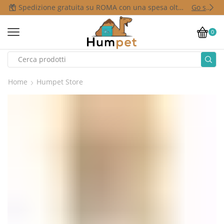
Spedizione gratuita su ROMA con una spesa oltre i 50,00 €
Go shop
0
Home
Humpet Store