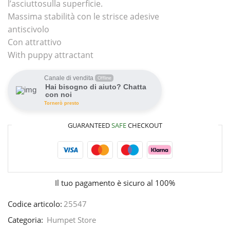
l’asciuttosulla superficie.
Massima stabilità con le strisce adesive
antiscivolo
Con attrattivo
With puppy attractant
Canale di vendita
Offline
Hai bisogno di aiuto? Chatta
con noi
Tornerò presto
GUARANTEED
SAFE
CHECKOUT
Il tuo pagamento è
sicuro al 100%
Codice articolo:
25547
Categoria:
Humpet Store