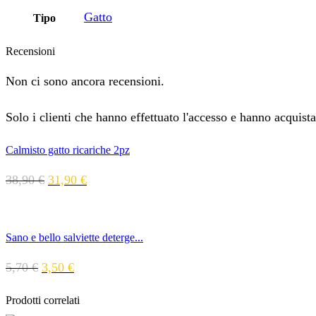
Gatto
Tipo
Recensioni
Non ci sono ancora recensioni.
Solo i clienti che hanno effettuato l'accesso e hanno acquist
Calmisto gatto ricariche 2pz
38,90
€
31,90
€
Sano e bello salviette deterge...
5,70
€
3,50
€
Prodotti correlati