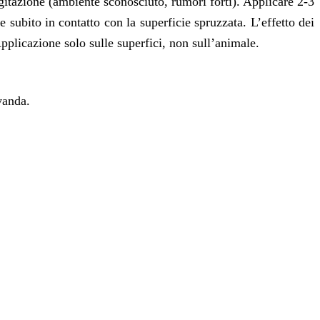
 agitazione (ambiente sconosciuto, rumori forti). Applicare 2-3
e subito in contatto con la superficie spruzzata. L’effetto dei
pplicazione solo sulle superfici, non sull’animale.
vanda.