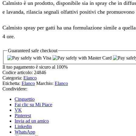
Calmisto è un prodotto, disponibile sia in spray che in diffus
e lavanda, rilascia segnali olfattivi positivi che promuovono 
Calmisto spray per gatti ha una formulazione simile a quella p
4 ore.
Guaranteed
safe
checkout
Il tuo pagamento è
sicuro al 100%
Codice articolo:
24846
Categoria:
Elanco
Etichetta:
Elanco
Marchio:
Elanco
Condividere:
Cinguettio
Fai clic su Mi Piace
VK
Pinterest
Invia ad un amico
Linkedin
WhatsApp