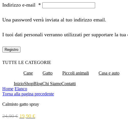
Indirizzo e-mail
*
Una password verrà inviata al tuo indirizzo email.
I tuoi dati personali verranno utilizzati per supportare la tua
Registro
TUTTE LE CATEGORIE
Cane
Gatto
Piccoli animali
Casa e auto
Inizio
Shop
Blog
Chi Siamo
Contatti
Home
Elanco
Torna alla pagina precedente
Calmisto gatto spray
24,90
€
19,90
€