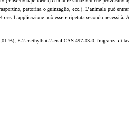
fiuto (museruola/pettorina) o in altre situazioni che provocano
 trasportino, pettorina o guinzaglio, ecc.). L’animale può entrar
 4 ore. L’applicazione può essere ripetuta secondo necessità. A
(0,01 %), E-2-methylbut-2-enal CAS 497-03-0, fragranza di la