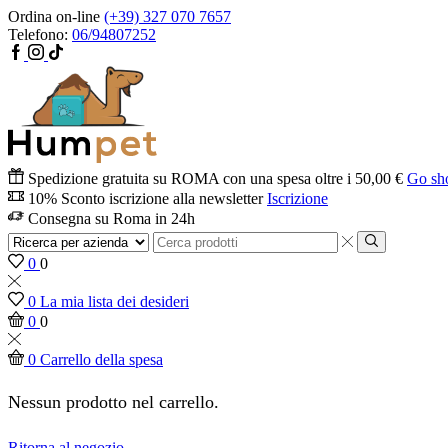
Ordina on-line
(+39) 327 070 7657
Telefono:
06/94807252
Spedizione gratuita su ROMA con una spesa oltre i 50,00 €
Go sh
10% Sconto iscrizione alla newsletter
Iscrizione
Consegna su Roma in 24h
0
0
0
La mia lista dei desideri
0
0
0
Carrello della spesa
Nessun prodotto nel carrello.
Ritorna al negozio