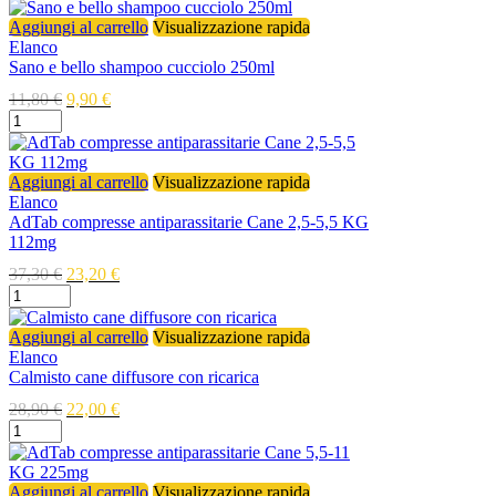
Aggiungi al carrello
Visualizzazione rapida
Elanco
Sano e bello shampoo cucciolo 250ml
11,80
€
9,90
€
Aggiungi al carrello
Visualizzazione rapida
Elanco
AdTab compresse antiparassitarie Cane 2,5-5,5 KG
112mg
37,30
€
23,20
€
Aggiungi al carrello
Visualizzazione rapida
Elanco
Calmisto cane diffusore con ricarica
28,90
€
22,00
€
Aggiungi al carrello
Visualizzazione rapida