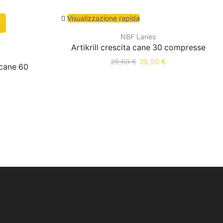
Visualizzazione rapida
NBF Lanes
Artikrill crescita cane 30 compresse
29,60
€
25,50
€
cane 60