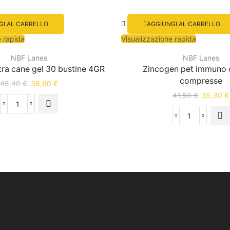
GI AL CARRELLO
AGGIUNGI AL CARRELLO
e rapida
Visualizzazione rapida
NBF Lanes
NBF Lanes
ltra cane gel 30 bustine 4GR
Zincogen pet immuno 
compresse
45,40
€
38,60
€
41,50
€
35,30
€