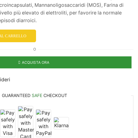
icroincapsulati, Mannanoligosaccaridi (MOS), Farina di
vello più elevato di elettroliti, per favorire la normale
pisodi diarroici.
 AL CARRELLO
O
ACQUISTA ORA
ideri
GUARANTEED
SAFE
CHECKOUT