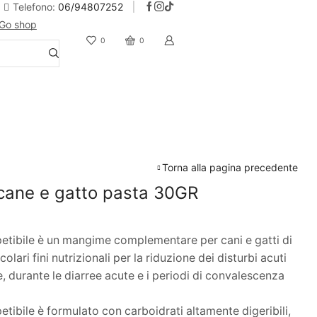
Telefono:
06/94807252
Go shop
10% Sconto iscrizione alla newsletter
0
0
Torna alla pagina precedente
 cane e gatto pasta 30GR
etibile è un mangime complementare per cani e gatti di
colari fini nutrizionali per la riduzione dei disturbi acuti
e, durante le diarree acute e i periodi di convalescenza
tibile è formulato con carboidrati altamente digeribili,