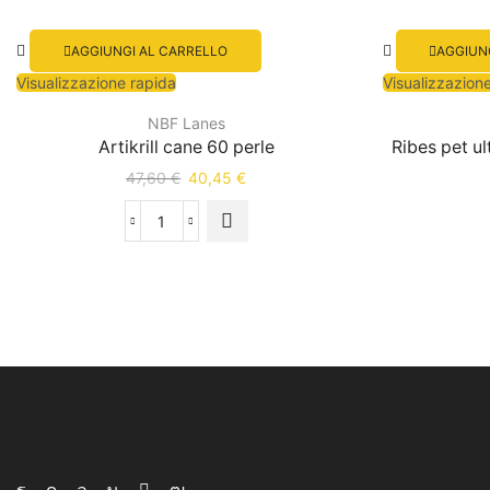
AGGIUNGI AL CARRELLO
AGGIUN
Visualizzazione rapida
Visualizzazion
NBF Lanes
Artikrill cane 60 perle
Ribes pet u
47,60
€
40,45
€