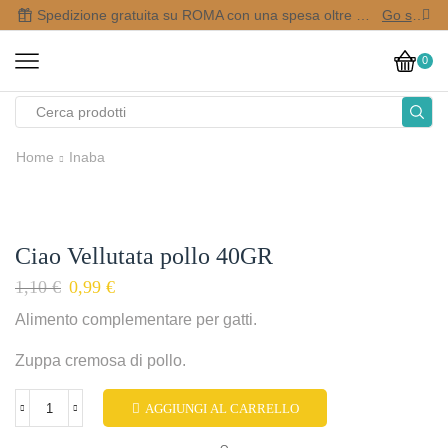
Spedizione gratuita su ROMA con una spesa oltre i 50,00 €
Go shop
0
Home
Inaba
Ciao Vellutata pollo 40GR
1,10
€
0,99
€
Alimento complementare per gatti.
Zuppa cremosa di pollo.
AGGIUNGI AL CARRELLO