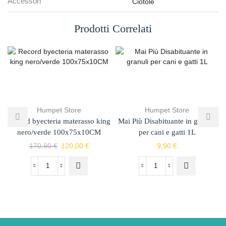
Accessori
Ciotole
Prodotti Correlati
Humpet Store
Humpet Store
Record byecteria materasso king
Mai Più Disabituante in granuli
nero/verde 100x75x10CM
per cani e gatti 1L
170,80
€
120,00
€
9,90
€