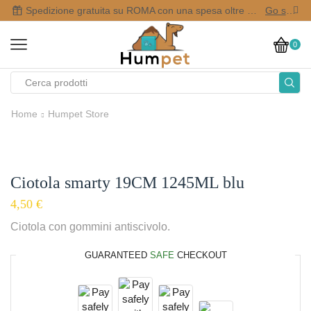
Spedizione gratuita su ROMA con una spesa oltre i 50,00 €
Go shop
0
Home
Humpet Store
Ciotola smarty 19CM 1245ML blu
4,50
€
Ciotola con gommini antiscivolo.
GUARANTEED
SAFE
CHECKOUT