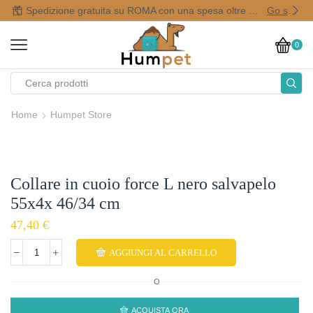
Spedizione gratuita su ROMA con una spesa oltre i 50,00 €
Go shop
0
Home
Humpet Store
Collare in cuoio force L nero salvapelo
55x4x 46/34 cm
47,40
€
AGGIUNGI AL CARRELLO
O
ACQUISTA ORA