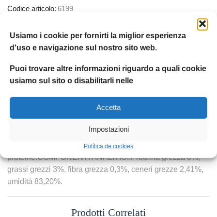
Codice articolo:
6199
Categoria:
DRN
Usiamo i cookie per fornirti la miglior esperienza
Etichetta:
Drn
d'uso e navigazione sul nostro sito web.
Marchio:
DRN
Puoi trovare altre informazioni riguardo a quali cookie
Condividere:
usiamo sul sito o disabilitarli nelle
Accetta
DESCRIZIONE
INFORMAZIONI AGGIUNTIVE
RECENSION
Impostazioni
COMPOSIZIONE:Carne (galletto 100%, comprensivo di
petto e cosce). Unica fonte selezionata di
Política de cookies
proteine.COMPONENTI ANALITICI:Proteina grezza 8%,
grassi grezzi 3%, fibra grezza 0,3%, ceneri grezze 2,41%,
umidità 83,20%.
Prodotti Correlati