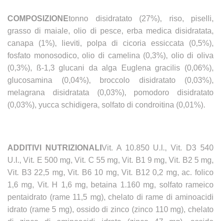
COMPOSIZIONE
tonno disidratato (27%), riso, piselli,
grasso di maiale, olio di pesce, erba medica disidratata,
canapa (1%), lieviti, polpa di cicoria essiccata (0,5%),
fosfato monosodico, olio di camelina (0,3%), olio di oliva
(0,3%), ß-1,3 glucani da alga Euglena gracilis (0,06%),
glucosamina (0,04%), broccolo disidratato (0,03%),
melagrana disidratata (0,03%), pomodoro disidratato
(0,03%), yucca schidigera, solfato di condroitina (0,01%).
ADDITIVI NUTRIZIONALI
Vit. A 10.850 U.I., Vit. D3 540
U.I., Vit. E 500 mg, Vit. C 55 mg, Vit. B1 9 mg, Vit. B2 5 mg,
Vit. B3 22,5 mg, Vit. B6 10 mg, Vit. B12 0,2 mg, ac. folico
1,6 mg, Vit. H 1,6 mg, betaina 1.160 mg, solfato rameico
pentaidrato (rame 11,5 mg), chelato di rame di aminoacidi
idrato (rame 5 mg), ossido di zinco (zinco 110 mg), chelato