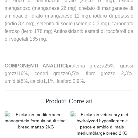
di zinco di aminoacidi idrato (zinco 47 mg), ossido
manganoso (manganese 26 mg), chelato di manganese di
aminoacidi idrato (manganese 11 mg), ioduro di potassio
(iodio 3,4 mg), selenito di sodio (selenio 0,3 mg), carbonato
ferroso (ferro 178 mg).Antiossidanti: estratti di tocoferoli da
oli vegetali 135 mg.
COMPONENTI ANALITICI
proteina grezza25%, grassi
grezzi16%, ceneri grezze6,5%, fibre grezze 2,3%,
umidità8%, calcio1,1%, fosforo 0,9%.
Prodotti Correlati