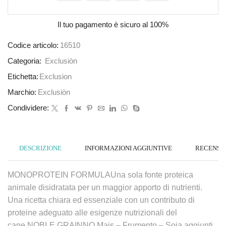
Il tuo pagamento è
sicuro al 100%
Codice articolo:
16510
Categoria:
Exclusiòn
Etichetta:
Exclusion
Marchio:
Exclusiòn
Condividere:
DESCRIZIONE
INFORMAZIONI AGGIUNTIVE
RECENSION
MONOPROTEIN FORMULAUna sola fonte proteica
animale disidratata per un maggior apporto di nutrienti.
Una ricetta chiara ed essenziale con un contributo di
proteine adeguato alle esigenze nutrizionali del
cane.NOBLE GRAINNO Mais – Frumento – Soia aggiunti.