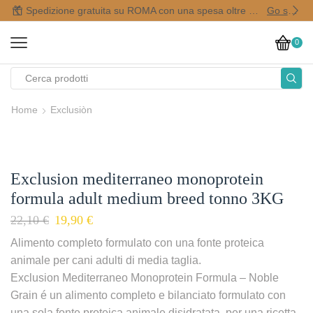
Spedizione gratuita su ROMA con una spesa oltre i 50,00 €
Go shop
0
Home
Exclusiòn
Exclusion mediterraneo monoprotein
formula adult medium breed tonno 3KG
22,10
€
19,90
€
Alimento completo formulato con una fonte proteica
animale per cani adulti di media taglia.
Exclusion Mediterraneo Monoprotein Formula – Noble
Grain é un alimento completo e bilanciato formulato con
una sola fonte proteica animale disidratata, per una ricetta