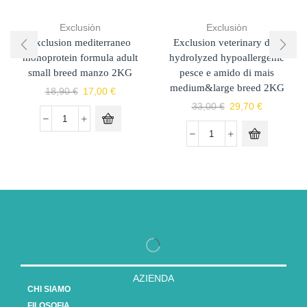
Exclusiòn
Exclusiòn
Exclusion mediterraneo
Exclusion veterinary diet
monoprotein formula adult
hydrolyzed hypoallergenic
small breed manzo 2KG
pesce e amido di mais
medium&large breed 2KG
18,90
€
17,00
€
33,00
€
29,70
€
AZIENDA
CHI SIAMO
FILOSOFIA