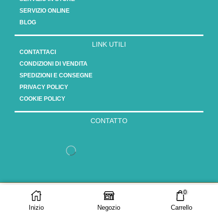
SERVIZIO ONLINE
BLOG
LINK UTILI
CONTATTACI
CONDIZIONI DI VENDITA
SPEDIZIONI E CONSEGNE
PRIVACY POLICY
COOKIE POLICY
CONTATTO
Copyright 2025 - Vasauro srl // P.Iva 15808561003
0
AGGIUNGI AL
ACQUISTA ORA
CARRELLO
Inizio
Negozio
Carrello