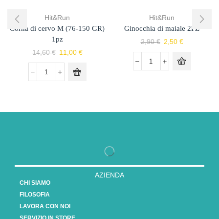
Hit&Run
Hit&Run
Corna di cervo M (76-150 GR)
Ginocchia di maiale 2PZ
1pz
2,90
€
2,50
€
14,60
€
11,00
€
AZIENDA
CHI SIAMO
FILOSOFIA
LAVORA CON NOI
SERVIZIO IN STORE