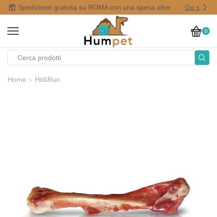
Spedizione gratuita su ROMA con una spesa oltre i 50,00 €
Go shop
0
Home
Hit&Run