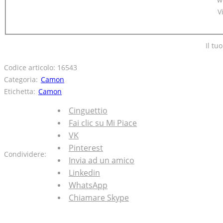
Il t
Codice articolo:
16543
Categoria:
Camon
Etichetta:
Camon
Cinguettio
Fai clic su Mi Piace
VK
Pinterest
Condividere:
Invia ad un amico
Linkedin
WhatsApp
Chiamare Skype