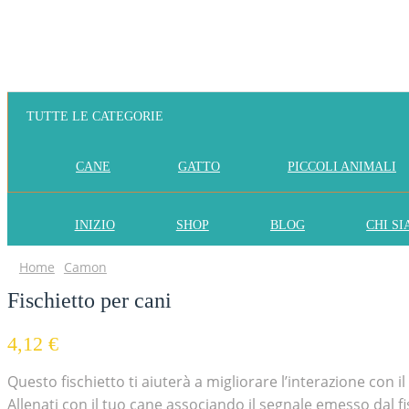
TUTTE LE CATEGORIE
CANE
GATTO
PICCOLI ANIMALI
INIZIO
SHOP
BLOG
CHI S
Home
Camon
Fischietto per cani
4,12
€
Questo fischietto ti aiuterà a migliorare l’interazione con 
Allenati con il tuo cane associando il segnale emesso dal f