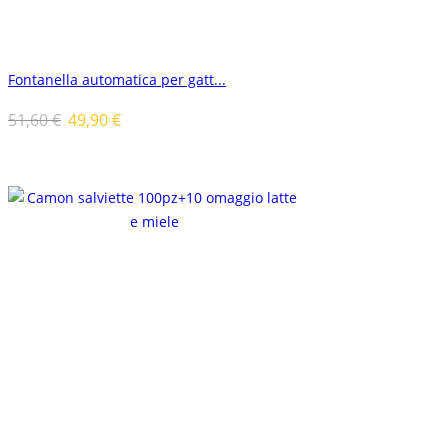
Fontanella automatica per gatt...
51,60
€
49,90
€