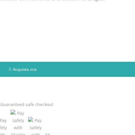
Acquista ora
Guaranteed
safe
checkout