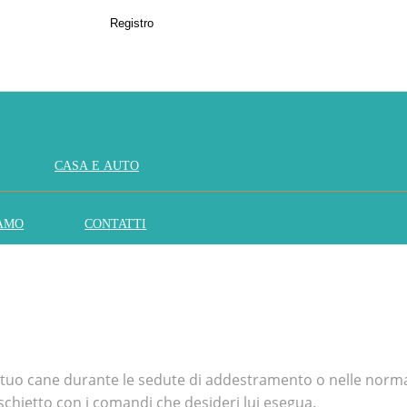
Registro
CASA E AUTO
IAMO
CONTATTI
il tuo cane durante le sedute di addestramento o nelle normali
ischietto con i comandi che desideri lui esegua.