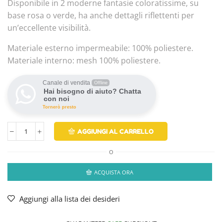
Disponibile in 2 moderne fantasie coloratissime, su
base rosa o verde, ha anche dettagli riflettenti per
un’eccellente visibilità.
Materiale esterno impermeabile: 100% poliestere.
Materiale interno: mesh 100% poliestere.
Canale di vendita
Offline
Hai bisogno di aiuto? Chatta
con noi
Tornerò presto
AGGIUNGI AL CARRELLO
O
ACQUISTA ORA
Aggiungi alla lista dei desideri