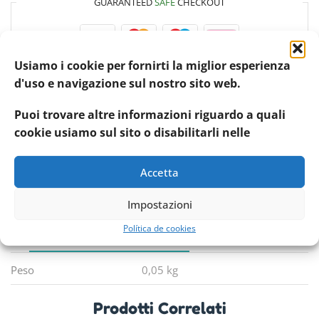
GUARANTEED
SAFE
CHECKOUT
Usiamo i cookie per fornirti la miglior esperienza
Il tuo pagamento è
sicuro al 100%
d'uso e navigazione sul nostro sito web.
Codice articolo:
20954
Puoi trovare altre informazioni riguardo a quali
cookie usiamo sul sito o disabilitarli nelle
Categoria:
Gimborn
Etichetta:
Gimborn
Accetta
Condividere:
Impostazioni
Política de cookies
INFORMAZIONI AGGIUNTIVE
RECENSIONI (0)
Peso
0,05 kg
Prodotti Correlati