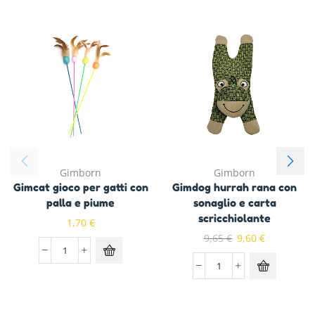
Gimborn
Gimborn
Gimcat gioco per gatti con
Gimdog hurrah rana con
palla e piume
sonaglio e carta
scricchiolante
1,70
€
9,65
€
9,60
€