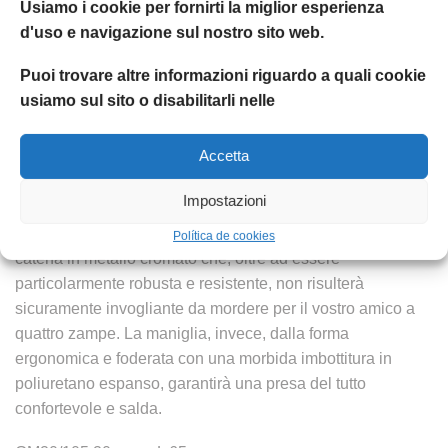
Usiamo i cookie per fornirti la miglior esperienza
d'uso e navigazione sul nostro sito web.
DESCRIZIONE
INFORMAZIONI AGGIUNTIVE
RECENSION
Puoi trovare altre informazioni riguardo a quali cookie
usiamo sul sito o disabilitarli nelle
Impugnatura ergonomica e catenina in metallo, ecco cosa
caratterizza il guinzaglio per cani Ergocomfort Metal GM.
Accetta
Portare fuori il vostro amico a quattro zampe non sarà mai
stato così facile e pratico! Pensato, in particolare, per tutti
Impostazioni
quei cani che hanno la brutta abitudine di mordere la
fettuccia del guinzaglio, Ergocomfort Metal GM ha una
Política de cookies
catena in metallo cromato che, oltre ad essere
particolarmente robusta e resistente, non risulterà
sicuramente invogliante da mordere per il vostro amico a
quattro zampe. La maniglia, invece, dalla forma
ergonomica e foderata con una morbida imbottitura in
poliuretano espanso, garantirà una presa del tutto
confortevole e salda.