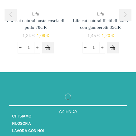
Life
Life
Life cat natural buste coscia di
Life cat natural flletti di pollo
pollo 70GR
con gamberetti 85GR
1,34
€
1,09
€
1,45
€
1,20
€
AZIENDA
CHI SIAMO
FILOSOFIA
LAVORA CON NOI