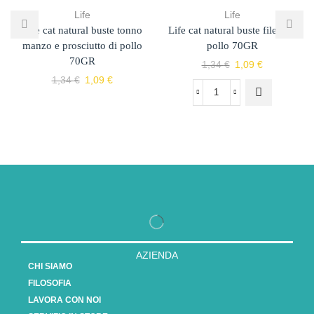
Life
Life
Life cat natural buste tonno
Life cat natural buste filetti di
manzo e prosciutto di pollo
pollo 70GR
70GR
1,34
€
1,09
€
1,34
€
1,09
€
AZIENDA
CHI SIAMO
FILOSOFIA
LAVORA CON NOI