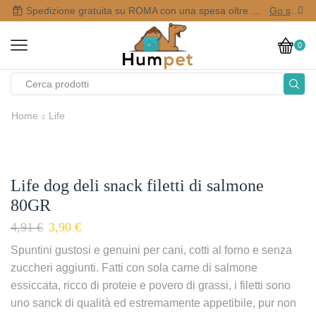
Spedizione gratuita su ROMA con una spesa oltre i 50,00 €
Go shop
0
Home
Life
Life dog deli snack filetti di salmone
80GR
4,91
€
3,90
€
Spuntini gustosi e genuini per cani, cotti al forno e senza
zuccheri aggiunti. Fatti con sola carne di salmone
essiccata, ricco di proteie e povero di grassi, i filetti sono
uno sanck di qualità ed estremamente appetibile, pur non