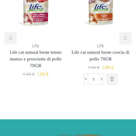
Life
Life
Life cat natural buste tonno
Life cat natural buste coscia di
manzo e prosciutto di pollo
pollo 70GR
70GR
1,34
€
1,09
€
1,34
€
1,09
€