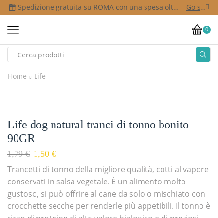
Spedizione gratuita su ROMA con una spesa oltre i 50,00 €
Go shop
0
Home
Life
Life dog natural tranci di tonno bonito
90GR
1,79
€
1,50
€
Trancetti di tonno della migliore qualità, cotti al vapore
conservati in salsa vegetale. È un alimento molto
gustoso, si può offrire al cane da solo o mischiato con
crocchette secche per renderle più appetibili. Il tonno è