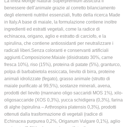
La linea Monge Natural Superpremium assicura il
benessere dell’animale grazie al corretto bilanciamento
degli elementi nutritivi essenziali, frutto della ricerca Made
in Italy.A base di maiale, la formulazione contiene inoltre
ingredienti ed estratti vegetali, come la radice di
echinacea, origano, aglio e estratto di carciofo, e la
spirulina, che contiene antiossidanti per neutralizzare i
radicali liberi.Senza coloranti e conservanti artificiali
aggiunti.Composizione:Maiale (disidratato 30%, carne
fresca 10%), riso (15%), proteina di patate (5%), granturco,
polpa di barbabietola essiccata, lievito di birra, proteine
animali idrolizzate (fegato), grasso animale (strutto di
maiale purificato al 99,5%), sostanze minerali, avena,
prodotti del lievito (mannano oligo saccaridi MOS 1%), xilo-
oligosaccaride (XOS 0,3%), yucca schidigera (0,3%), farina
di alghe (spirulina – Arthrospira platensis 0,3%), prodotti
ottenuti dalla trasformazione di vegetali (radice di
Echinacea purpurea 0,2%, Origanum Vulgare 0,1%), aglio