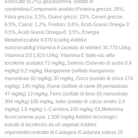
essiccato (0,2%), glucosamina, solfato di
condroitina.Componenti analitici:Proteina grezza: 28%,
Fibra grezza: 2,5%, Grassi grezzi: 15%, Ceneri grezze:
6,5%, Calcio: 1,2%, Fosforo: 0,8%, Acidi Grassi Omega-3:
0,5%, Acidi Grassi Omega-6: 3,5%, Energia
Metabolizzabile 4.070 kcal/kg.Additivi
nutrizionali/kg:Vitamina A (acetato di retinile) 30.770 UI/kg,
Vitamina D3 1.610 UI/kg, Vitamina E (tutto-rac-alfa-
tocoferile acetato) 72 mg/kg, Selenio (Selenito di sodio 0,4
mg/kg) 0,2 mg/kg, Manganese (solfato manganoso
monoidrato 92 mg/kg) 30 mg/kg, Zinco (ossido di zinco 174
mg/kg): 140 mg/kg, Rame (solfato di rame (II) pentaidrato
47 mg/kg) 12 mg/kg, Ferro (solfato di ferro (II) monoidrato
304 mg/kg) 100 mg/kg, Iodio (iodato di calcio anidro 2,4
mg/kg) 1,6 mg/kg; L-Carnitina 100 mg/kg; DLMetionina
tecnicamente pura: 1.500 mg/kg.Additivi tecnologici:
estratti di tocoferolo da oli vegetali.Additivi
organolettici:estratto di Castagna (Castanea sativa) 20