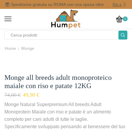
Spedizione gratuita su ROMA con una spesa oltre i 50,00 €
Go shop
0
Home
Monge
Monge all breeds adult monoproteico
maiale con riso e patate 12KG
74,00
€
49,90
€
Monge Natural Superpremium All breeds Adult
Monoprotein Maiale con riso e patate è un alimento
completo per cani adulti di tutte le taglie.
Specificamente sviluppato pensando al benessere del tuo