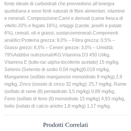
fonte ideale di carboidrati che provvedono all’energia
quotidiana e sono fonti naturali di fibre alimentari, vitamine
e minerali. Composizione:Carni e derivati (carne fresca di
vitello 20% e fegato 16%), ortaggi (carote, piselli e patate
6%), cereali, oli e grassi, sostanzeminerali.Componenti
analitici:Proteina grezza: 9,0% – Fibra grezza: 0,5% –
Grassi grezzi: 6,5% – Ceneri grezze: 3,0% – Umidità:
79%Additivi nutrizionali/KG:Vitamina D3 450 UI/kg,
Vitamina E (tutto-rac-alpha-tocoferile acetato) 15 mg/kg,
Selenio (Selenito di sodio 0,04 mg/kg)0,018 mg/kg,
Manganese (solfato manganoso monoidrato 9 mg/kg) 2,9
mg/kg, Zinco (ossido di zinco 32 mg/kg): 25,7 mg/kg, Rame
(solfato di rame (II) pentaidrato 3,5 mg/kg) 0,89 mg/kg,
Ferro (solfato di ferro (II) monoidrato 15 mg/kg) 4,93 mg/kg,
Iodio (iodato di calcio anidro 1,8 mg/kg) 1,17 mg/kg.
Prodotti Correlati