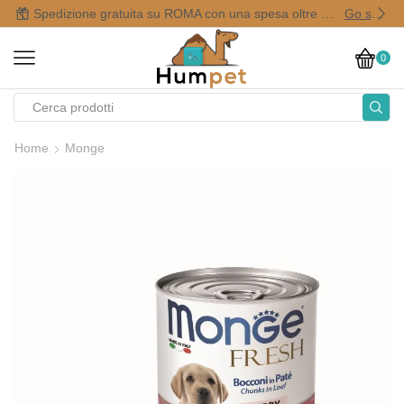
Spedizione gratuita su ROMA con una spesa oltre i 50,00 €
Go shop
0
Home
Monge