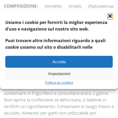
COMPOSIZIONE:
tonnetto striato (Katsuwonus
pelamis) 50%, riso integrale 4%, matcha tè verde 4%,
tapioca, Fruttoligosaccaridi (F.O.S.) 0,04%.
Usiamo i cookie per fornirti la miglior esperienza
d'uso e navigazione sul nostro sito web.
COMPONENTI ANALITICI:
proteina grezza: 15,5%, Fibra
grezza: 0,1%, Grassi grezzi: 1%, Ceneri grezze: 1,5%,
Puoi trovare altre informazioni riguardo a quali
Umidità: 80%. Energia Metabolizzabile (NRC 2006) 845
cookie usiamo sul sito o disabilitarli nelle
kcal/kg
ADDITIVI NUTRIZIONALI/kg:
vitamina E (DL-alfa-
Accetta
tocoferile acetato) 50 mg.
Impostazioni
Istruzioni per l’uso:
razione giornaliera raccomandata
Política de cookies
per un gatto adulto: 2-3 lattine. Dopo l’apertura
conservare in frigorifero e consumare entro 2 giorni.
Non aprire la confezione se deformata, o laddove si
verifichi un rigonfiamento. Conservare in luogo fresco e
asciutto. Alimento per gatti non utilizzabile per