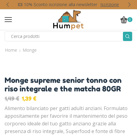
p
10% Sconto iscrizione alla newsletter
Iscrizione
0
Home
Monge
Monge supreme senior tonno con
riso integrale e the matcha 80GR
1,49
€
1,39
€
Alimento bilanciato per gatti adulti anziani. Formulato
appositamente per favorire il mantenimento del peso
corporeo ideale del tuo gatto anziano grazie alla
presenza di riso integrale, Superfood e fonte di fibre