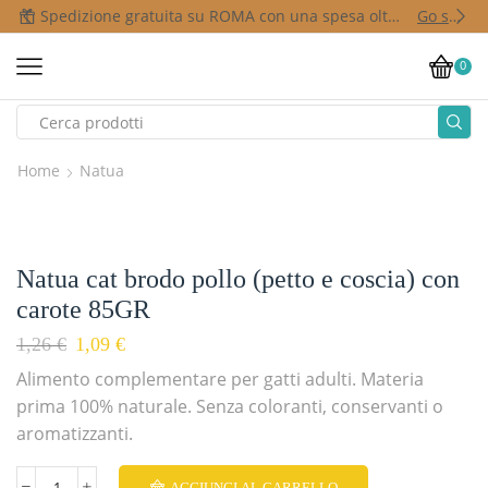
Spedizione gratuita su ROMA con una spesa oltre i 50,00 €
Go shop
0
Home
Natua
Natua cat brodo pollo (petto e coscia) con
carote 85GR
1,26
€
1,09
€
Alimento complementare per gatti adulti. Materia
prima 100% naturale. Senza coloranti, conservanti o
aromatizzanti.
AGGIUNGI AL CARRELLO