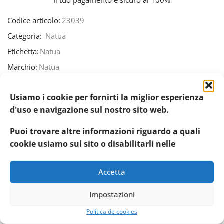
Codice articolo:
23039
Categoria:
Natua
Etichetta:
Natua
Marchio:
Natua
Condividere:
Usiamo i cookie per fornirti la miglior esperienza
d'uso e navigazione sul nostro sito web.
DESCRIZIONE
INFORMAZIONI AGGIUNTIVE
RECENSIO
Puoi trovare altre informazioni riguardo a quali
cookie usiamo sul sito o disabilitarli nelle
Ingredienti: Tonnetto 52% – Aragosta 5% – Riso 1.5%
Componenti analitici: Proteina grezza 12.5% – Grassi
Accetta
grezzi 1% – Ceneri grezze 0.8% – Fibra grezza 0.5% –
Umidità 85%
Impostazioni
Política de cookies
Istruzioni per l’uso: Fino a 2 lattine al giorno in