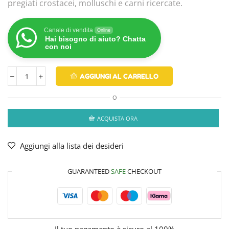
pregiati crostacei, molluschi e carni ricercate.
Canale di vendita
Online
Hai bisogno di aiuto? Chatta
con noi
AGGIUNGI AL CARRELLO
O
ACQUISTA ORA
Aggiungi alla lista dei desideri
GUARANTEED
SAFE
CHECKOUT
Il tuo pagamento è
sicuro al 100%