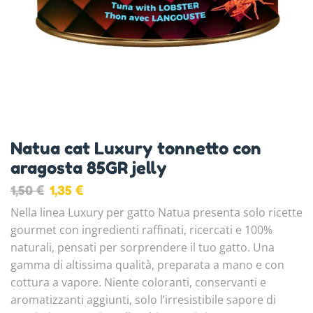
Natua cat Luxury tonnetto con
aragosta 85GR jelly
1,50
€
1,35
€
Nella linea Luxury per gatto Natua presenta solo ricette
gourmet con ingredienti raffinati, ricercati e 100%
naturali, pensati per sorprendere il tuo gatto. Una
gamma di altissima qualità, preparata a mano e con
cottura a vapore. Niente coloranti, conservanti e
aromatizzanti aggiunti, solo l’irresistibile sapore di