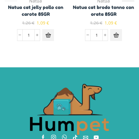
Natua
Natua
Natua cat jelly pollo con
Natua cat brodo tonno con
carote 85GR
orata 85GR
1,26
€
1,09
€
1,26
€
1,09
€