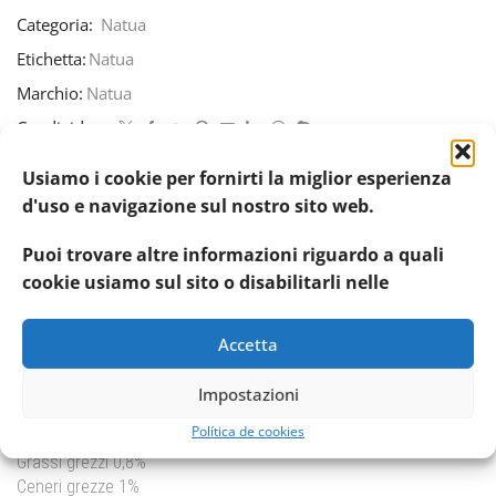
Categoria:
Natua
Etichetta:
Natua
Marchio:
Natua
Condividere:
Usiamo i cookie per fornirti la miglior esperienza
d'uso e navigazione sul nostro sito web.
DESCRIZIONE
INFORMAZIONI AGGIUNTIVE
RECENSIO
Puoi trovare altre informazioni riguardo a quali
cookie usiamo sul sito o disabilitarli nelle
Ingredienti
Tonnetto 55%
Gamberetti 4%,
Accetta
Riso 1,6%
Impostazioni
Componenti analitici
Política de cookies
Proteina grezza 13%
Grassi grezzi 0,8%
Ceneri grezze 1%