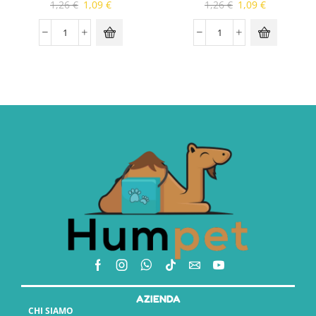
1,26
€
1,09
€
1,26
€
1,09
€
AZIENDA
CHI SIAMO