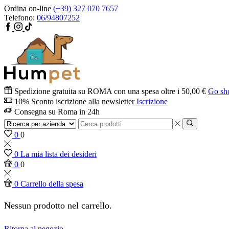
Ordina on-line
(+39) 327 070 7657
Telefono:
06/94807252
Spedizione gratuita su ROMA con una spesa oltre i 50,00 €
Go sh
10% Sconto iscrizione alla newsletter
Iscrizione
Consegna su Roma in 24h
0
0
0
La mia lista dei desideri
0
0
0
Carrello della spesa
Nessun prodotto nel carrello.
Ritorna al negozio