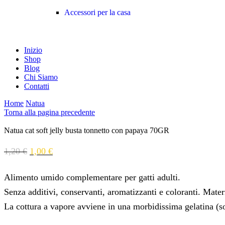
Accessori per la casa
Inizio
Shop
Blog
Chi Siamo
Contatti
Home
Natua
Torna alla pagina precedente
Natua cat soft jelly busta tonnetto con papaya 70GR
1,20
€
1,00
€
Alimento umido complementare per gatti adulti.
Senza additivi, conservanti, aromatizzanti e coloranti. Mate
La cottura a vapore avviene in una morbidissima gelatina (sof